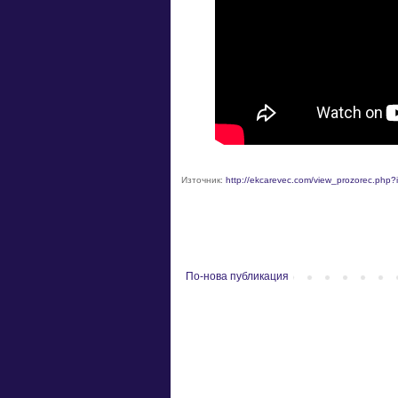
Източник:
http://ekcarevec.com/view_prozorec.php
По-нова публикация