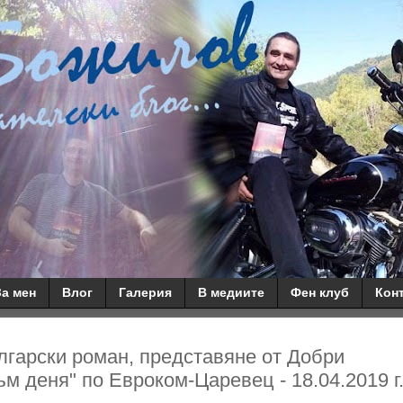
За мен
Влог
Галерия
В медиите
Фен клуб
Кон
ългарски роман, представяне от Добри
м деня" по Евроком-Царевец - 18.04.2019 г