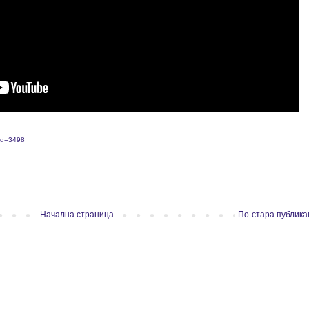
?id=3498
Начална страница
По-стара публика