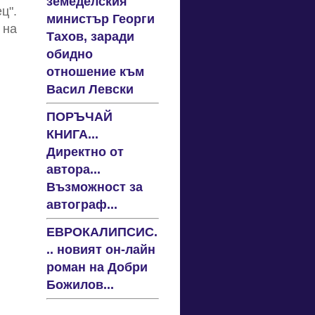
земеделския
ц".
министър Георги
 на
Тахов, заради
обидно
отношение към
Васил Левски
ПОРЪЧАЙ
КНИГА...
Директно от
автора...
Възможност за
автограф...
ЕВРОКАЛИПСИС.
.. новият он-лайн
роман на Добри
Божилов...