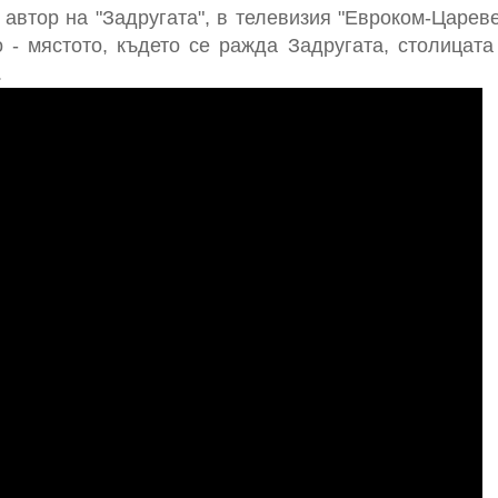
автор на "Задругата", в телевизия "Евроком-Цареве
 - мястото, където се ражда Задругата, столицата
.