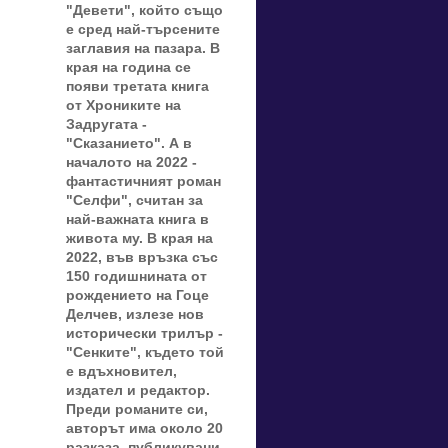
"Девети", който също
е сред най-търсените
заглавия на пазара. В
края на година се
появи третата книга
от Хрониките на
Задругата -
"Сказанието". А в
началото на 2022 -
фантастичният роман
"Селфи", считан за
най-важната книга в
живота му. В края на
2022, във връзка със
150 годишнината от
рождението на Гоце
Делчев, излезе нов
исторически трилър -
"Сенките", където той
е вдъхновител,
издател и редактор.
Преди романите си,
авторът има около 20
разказа, публикувани