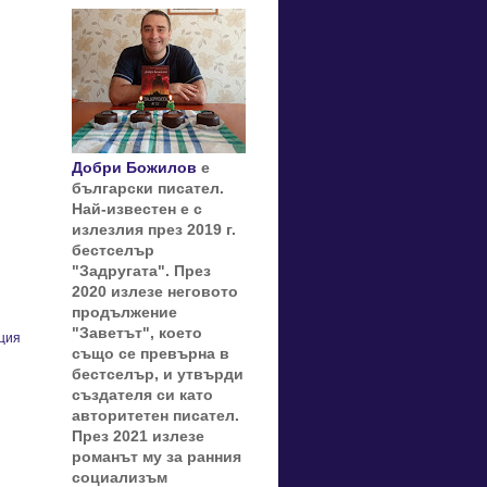
Добри Божилов
е
български писател.
Най-известен е с
излезлия през 2019 г.
бестселър
"Задругата". През
2020 излезе неговото
продължение
"Заветът", което
ция
също се превърна в
бестселър, и утвърди
създателя си като
авторитетен писател.
През 2021 излезе
романът му за ранния
социализъм