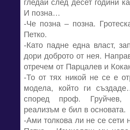
гледай след десет години к
И позна…
-Че позна – позна. Гротес
Петко.
-Като падне една власт, за
дори доброто от нея. Напра
отречем от Парцалев и Кока
-То от тях никой не се е о
модела, който ги създаде
според проф. Груйчев, т
реализъм е бил в основата.
-Ами толкова ли не се сети 