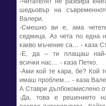
-Читателят не разбира книг
шедьовър на съвременнот
Валери.
-Смешно ви е, ама четет
седмица. Аз чета по една н
какво мъчение са… - каза С
-Е, да – ти плащаш най-м
всички нас… - каза Петко.
-Ами кой те кара, бе? Кой т
имаш проблем… - каза Вале
А Ставри дълбокомислено от
-Да, това е решението н