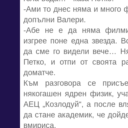
-Ами то днес няма и много 
допълни Валери.
-Абе не е да няма филми
изгрее поне една звезда. В
да сме го видели вече… Н
Петко, и отпи от своята р
доматче.
Към разговора се присъ
някогашен ядрен физик, уча
АЕЦ „Козлодуй“, а после вл
да стане академик, че дойд
вмириса.