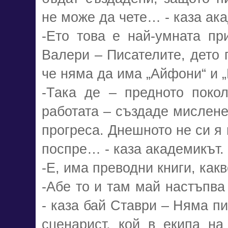
не може да чете… - каза ак
-Ето това е най-умната пр
Валери – Писателите, дето 
че няма да има „Айфони“ и
-Така де – предното поко
работата – създаде мислене
прогреса. Днешното не си я
поспре… - каза академикът.
-Е, има преводни книги, как
-Абе то и там май настъпв
- каза бай Ставри – Няма пи
сценарист, кой в екипа на