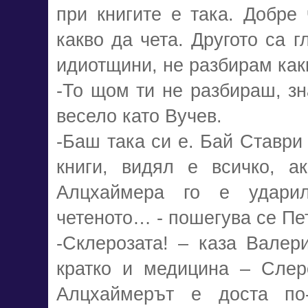
при книгите е така. Добре
какво да чета. Другото са г
идиотщини, не разбирам как
-То щом ти не разбираш, зн
весело като Вучев.
-Баш така си е. Бай Ставри
книги, видял е всичко, а
Алцхаймера го е удари
четеното… - пошегува се Пе
-Склерозата! – каза Валери
кратко и медицина – Слеро
Алцхаймерът е доста по-