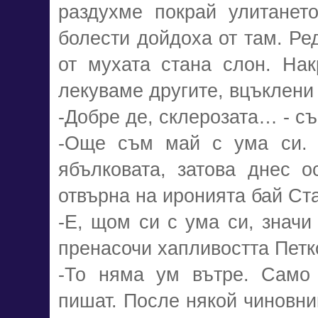
раздухме покрай улитанет
болести дойдоха от там. Ред
от мухата стана слон. Нак
лекуваме другите, вцъклени
-Добре де, склерозата… - съ
-Още съм май с ума си. 
ябълковата, затова днес о
отвърна на иронията бай Ст
-Е, щом си с ума си, значи
пренасочи хапливостта Петк
-То няма ум вътре. Само
пишат. После някой чиновни