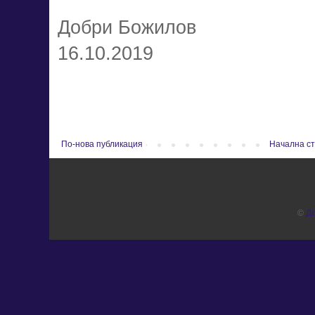
Добри Божилов
16.10.2019
По-нова публикация
Начална с
©
Д