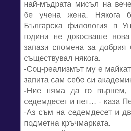
най-мъдрата мисъл на вече
бе учена жена. Някога б
Българска филология в Ун
години не докосваше нова
запази спомена за добрия б
съществувал някога.
-Соц-реализмът му е майкат
запита сам себе си академик
-Ние няма да го върнем, 
седемдесет и пет… - каза Пе
-Аз съм на седемдесет и д
подметна кръчмарката.