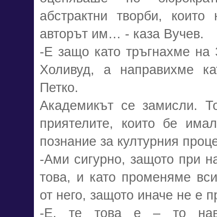
абстрактни творби, които
авторът им… - каза Вучев.
-Е защо като тръгнахме на 
Холивуд, а направихме ка
Петко.
Академикът се замисли. То
приятелите, които бе има
познание за културния проце
-Ами сигурно, защото при н
това, и като променяме вси
от него, защото иначе не е 
-Е, те това е – то на