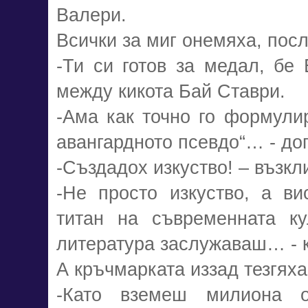
Валери.
Всички за миг онемяха, посл
-Ти си готов за медал, бе
между кикота Бай Ставри.
-Ама как точно го формули
авангардното псевдо“… - до
-Създадох изкуство! – възкл
-Не просто изкуство, а ви
титан на съвременната ку
литература заслужаваш… - к
А кръчмарката иззад тезгяха
-Като вземеш милиона 