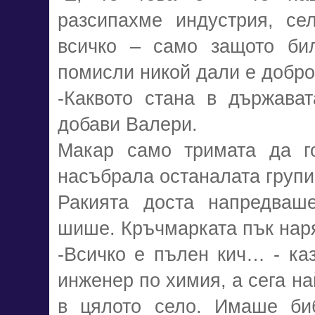
разсипахме индустрия, сел
всичко – само защото бил
помисли никой дали е добро
-Каквото стана в държават
добави Валери.
Макар само тримата да го
насъбрала останалата групи
Ракията доста напредваш
шише. Кръчмарката пък нар
-Всичко е пълен кич… - ка
инженер по химия, а сега на
в цялото село. Имаше биб