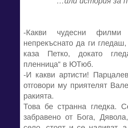
…или история за п
-Какви чудесни филми
непрекъснато да ги гледаш,
каза Петко, докато глед
пленница“ в ЮТюб.
-И какви артисти! Парцале
отговори му приятелят Вале
ракията.
Това бе странна гледка. С
забравено от Бога, Дявола
село, стоят и се наливат, 