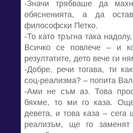
-Значи трябваше да мах
обясненията, а да оста
философски Петко.
-То като тръгна така надолу
Всичко се повлече – и ко
резултатите, дето вече ги н
-Добре, речи тогава, ти ка
соц-реализма? – попита Вал
-Ами не съм аз. Това про
бяхме, то ми го каза. Ощ
девета, и това каза – сега
реализъм, ще го заменят 