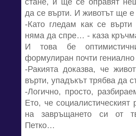
стане, и ще се оправят не
да се върти. И животът ще 
-Като гледам как се върти 
няма да спре… - каза кръчм
И това бе оптимистичн
формулиран почти гениално 
-Ракията доказва, че живо
върти, упадъкът трябва да 
-Логично, просто, разбирае
Ето, че социалистическият 
на завръщането си от тв
Петко…