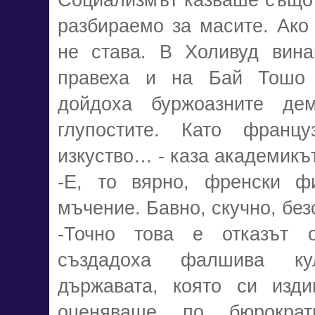
разбираемо за масите. Ако
не става. В Холивуд вина
правеха и на Бай Тошо н
дойдоха буржоазните дем
глупостите. Като францу
изкуство… - каза академикът
-Е, то вярно, френски 
мъчение. Бавно, скучно, бе
-Точно това е отказът о
създадоха фалшива ку
държавата, която си изди
оценяваше по бюрокра