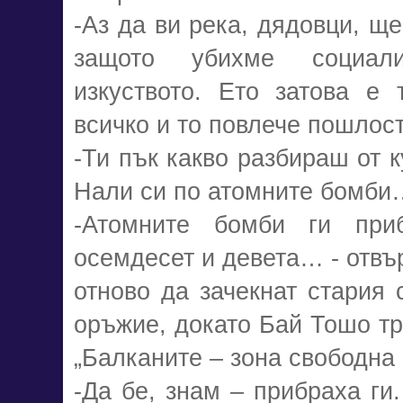
-Аз да ви река, дядовци, ще
защото убихме социал
изкуството. Ето затова е 
всичко и то повлече пошлос
-Ти пък какво разбираш от к
Нали си по атомните бомби
-Атомните бомби ги при
осемдесет и девета… - отвъ
отново да зачекнат стария
оръжие, докато Бай Тошо т
„Балканите – зона свободна
-Да бе, знам – прибраха ги