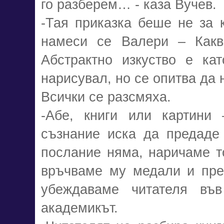
го разберем… - каза Вучев.
-Тая приказка беше не за к
намеси се Валери – Какво
Абстрактно изкуство е ка
нарисувал, но се опитва да
Всички се разсмяха.
-Абе, книги или картини
съзнание иска да предаде 
послание няма, наричаме т
връчваме му медали и пре
убеждаваме читателя въ
академикът.