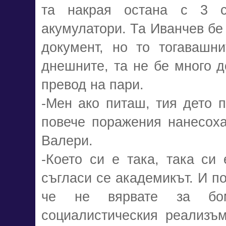
та накрая остана с 3 
акумулатори. Та Иванчев бе
документ, но то тогавашни
днешните, та не бе много д
превод на пари.
-Мен ако питаш, тия дето п
повече поражения нанесоха
Валери.
-Което си е така, така си
съгласи се академикът. И п
че не вярвате за бо
социалистическия реализъм