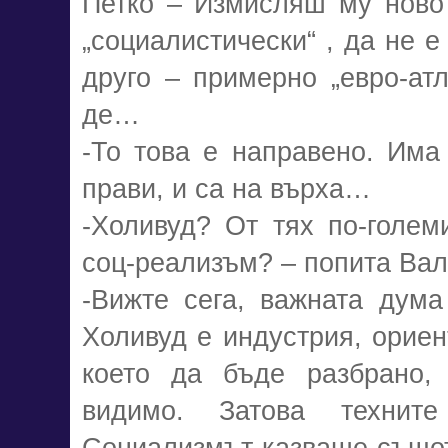
Петко – Измисляш му ново 
„социалистически“ , да не е
друго – примерно „евро-атл
де…
-То това е направено. Има 
прави, и са на върха…
-Холивуд? От тях по-голем
соц-реализъм? – попита Вал
-Вижте сега, важната дума 
Холивуд е индустрия, ориен
което да бъде разбрано,
видимо. Затова технит
Социализмът казваше същото