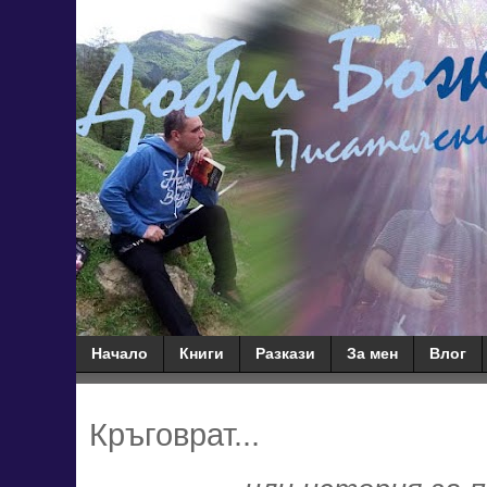
Начало
Книги
Разкази
За мен
Влог
Кръговрат...