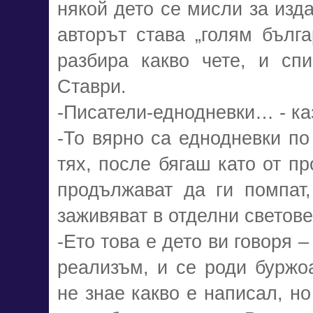
някой дето се мисли за изда
авторът става „голям бълга
разбира какво чете, и сп
Ставри.
-Писатели-еднодневки… - ка
-То вярно са еднодневки по
тях, после бягаш като от п
продължават да ги помпат,
заживяват в отделни светове
-Ето това е дето ви говоря 
реализъм, и се роди буржо
не знае какво е написал, но