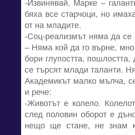
-Извинявай, Марке – галант
бяха все старчоци, но имах
от на младите.
-Соц-реализмът няма да се 
– Няма кой да го върне, мно
бори глупостта, пошлостта, 
се търсят млади таланти. Н
Академикът малко мълча, се
и рече:
-Животът е колело. Колелот
след половин оборот е дъно
нещо ще стане, не знам к