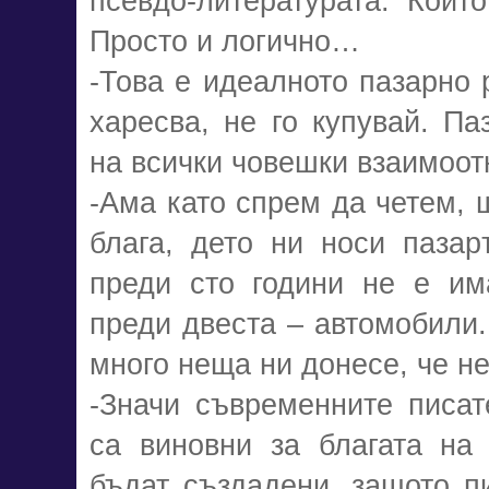
псевдо-литературата. Койт
Просто и логично…
-Това е идеалното пазарно 
харесва, не го купувай. Па
на всички човешки взаимоот
-Ама като спрем да четем, 
блага, дето ни носи пазар
преди сто години не е им
преди двеста – автомобили.
много неща ни донесе, че не
-Значи съвременните писате
са виновни за благата на
бъдат създадени, защото пи