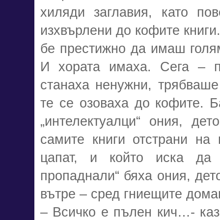
хиляди заглавия, като по
изхвърлени до кофите книги.
бе престижно да имаш голям
И хората имаха. Сега – п
станаха ненужни, трябваше
те се озоваха до кофите. 
„интелектуалци“ ония, дет
самите книги отстрани на 
цапат, и който иска да
пропаднали“ бяха ония, дет
вътре – сред гниещите дома
– Всичко е пълен кич…- каз