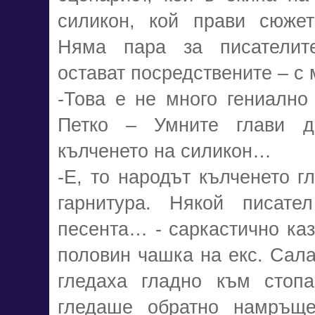
силикон, кой прави сюжет
Няма пара за писателите
остават посредствените – с
-Това е не много гениално
Петко – Умните глави 
кълченето на силикон…
-Е, то народът кълченето г
гарнитура. Някой писате
песента… - саркастично каз
половин чашка на екс. Сала
гледаха гладно към стопа
гледаше обратно намръще