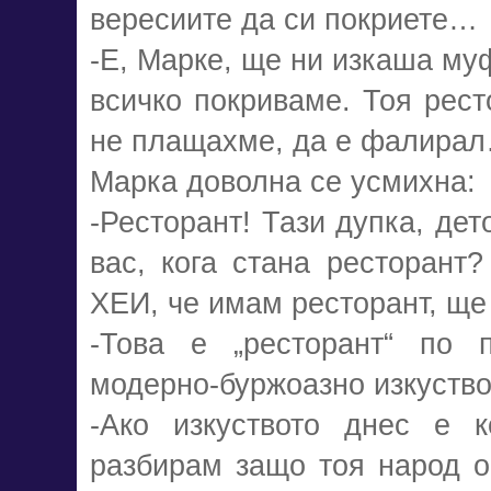
вересиите да си покриете…
-Е, Марке, ще ни изкаша му
всичко покриваме. Тоя рест
не плащахме, да е фалирал…
Марка доволна се усмихна:
-Ресторант! Тази дупка, дет
вас, кога стана ресторант?
ХЕИ, че имам ресторант, ще
-Това е „ресторант“ по 
модерно-буржоазно изкуство
-Ако изкуството днес е к
разбирам защо тоя народ о