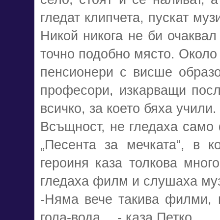
гледат клипчета, пускат муз
Никой никога не би очаквал
точно подобно място. Около
пенсионери с висше образ
професори, изкарващи посл
всичко, за което бяха учили.
Всъщност, не гледаха само 
„Песента за мечката“, в к
героиня каза толкова мног
гледаха филм и слушаха му
-Няма вече такива филми, 
гола-вода… - каза Петко.