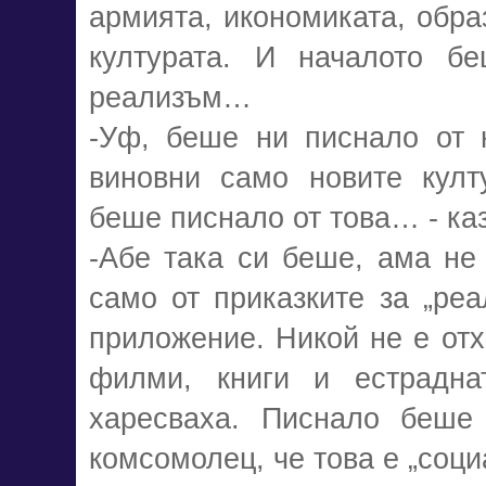
армията, икономиката, обра
културата. И началото бе
реализъм…
-Уф, беше ни писнало от н
виновни само новите култ
беше писнало от това… - каз
-Абе така си беше, ама не
само от приказките за „реа
приложение. Никой не е отх
филми, книги и естрадна
харесваха. Писнало беше
комсомолец, че това е „соц