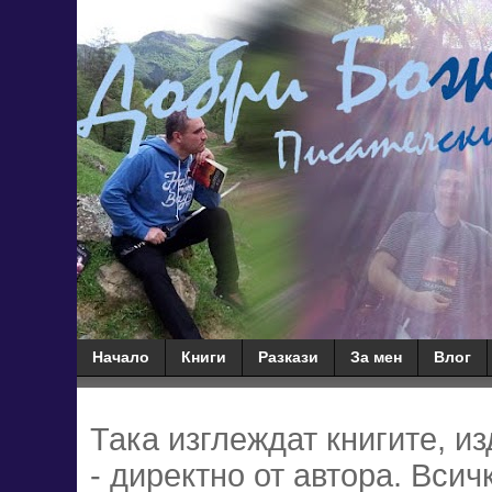
Начало
Книги
Разкази
За мен
Влог
Така изглеждат книгите, и
- директно от автора. Всич