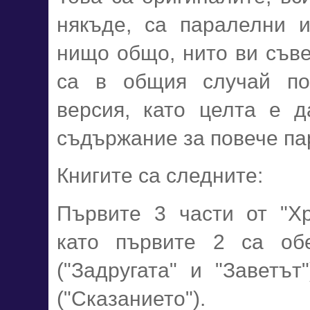
някъде, са паралелни 
нищо общо, нито ви съвет
са в общия случай по
версия, като целта е 
съдържание за повече па
Книгите са следните:
Първите 3 части от "Хр
като първите 2 са об
("Задругата" и "Заветът
("Сказанието").