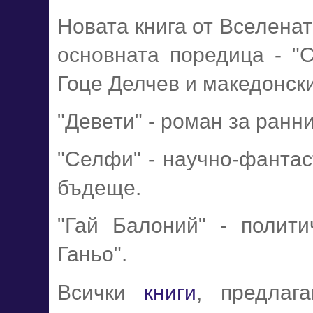
Новата книга от Вселенат
основната поредица - "С
Гоце Делчев и македонск
"Девети" - роман за ранн
"Селфи" - научно-фантас
бъдеще.
"Гай Балоний" - полити
Ганьо".
Всички
книги
, предлаг