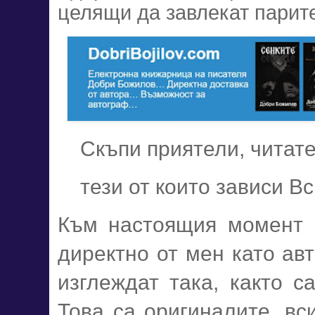
целящи да завлекат парите
Скъпи приятели, читат
тези от които зависи Вс
Към настоящия момент 
директно от мен като авт
изглеждат така, както са
Това са оригиналите, вси