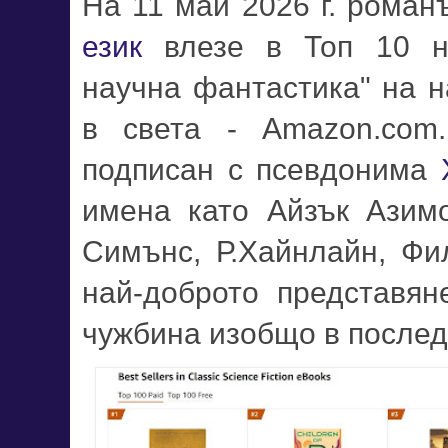
На 11 май 2026 г. рома
език
влезе в Топ 10 на
научна фантастика" на н
в света - Amazon.com
подписан с псевдонима
имена като Айзък Азим
Симънс, Р.Хайнлайн, Фил
най-доброто представян
чужбина изобщо в послед