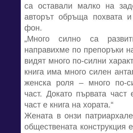
са оставали малко на заде
авторът обръща похвата и
фон.
„Много силно са развит
направихме по препоръки на
видят много по-силни характ
книга има много силен анта
женска роля – много по-си
част. Докато първата част 
част е книга на хората.“
Жената в онзи патриархале
обществената конструкция е