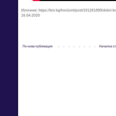
Източник: https://bnr.bg/horizont/post/101261899/dobri-bo
16.04.2020
По-нова публикация
Начална с