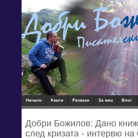
Начало
Книги
Разкази
За мен
Влог
Добри Божилов: Дано книж
след кризата - интервю на