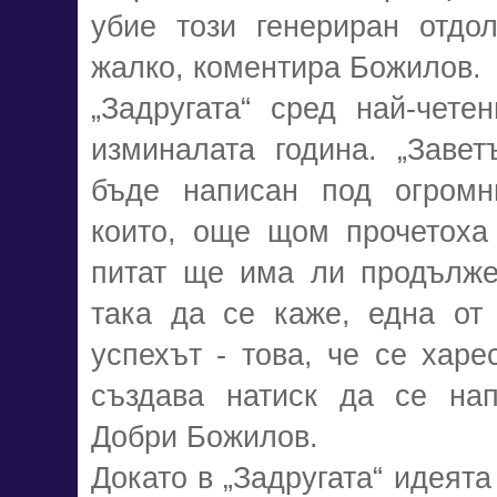
убие този генериран отдо
жалко, коментира Божилов.
„Задругата“ сред най-чете
изминалата година. „Завет
бъде написан под огромни
които, още щом прочетоха 
питат ще има ли продължен
така да се каже, една от 
успехът - това, че се харе
създава натиск да се нап
Добри Божилов.
Докато в „Задругата“ идеята