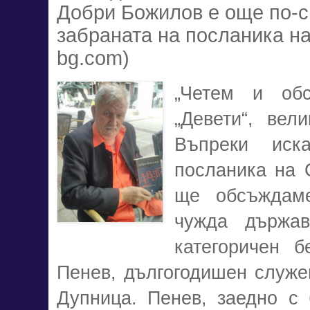
Добри Божилов е още по-с
забраната на посланика на
bg.com)
„Четем и обс
„Девети“, вел
Въпреки иск
посланика на 
ще обсъждам
чужда държав
категоричен 
Пенев, дългогодишен служе
Дупница.
Пенев, заедно с