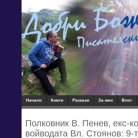
Начало
Книги
Разкази
За мен
Влог
Полковник В. Пенев, екс-к
войводата Вл. Стоянов: 9-