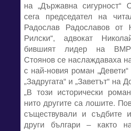
на „Държавна сигурност“ 
сега председател на чита
Радослав Радославов от
Рилски“, адвокат Никола
бившият лидер на ВМР
Стоянов се наслаждаваха на
с най-новия роман „Девети“
„Задругата“ и „Заветът“ на 
„В този исторически роман
нито другите са лошите. Пов
съществували и съдбите 
други българи – както на