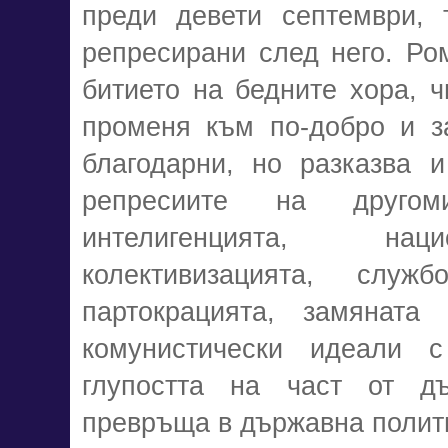
преди девети септември, 
репресирани след него.
Ро
битието на бедните хора, ч
променя към по-добро и з
благодарни, но разказва и
репресиите на другом
интелигенцията, национ
колективизацията, служб
партокрацията, замяната
комунистически идеали с
глупостта на част от дъ
превръща в държавна полит