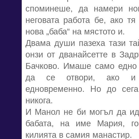
споминеше, да намери нов
неговата работа бе, ако т
нова „баба“ на мястото и.
Двама души пазеха тази та
онзи от дванайсетте в Задр
Бачково. Имаше само едно 
да се отвори, ако и
едновременно. Но до сега
никога.
И Манол не би могъл да ид
бабата, на име Мария, г
килията в самия манастир.