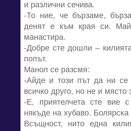
и различни сечива.
-То ние, че бързаме, бър
денят е към края си. Ма
манастира.
-Добре сте дошли – килият
попът.
Манол се разсмя:
-Айде и този път да ни се
всичко друго, но не и място
-Е, приятелчета сте вие 
някъде на хубаво. Болярск
Всъщност, нито една кили