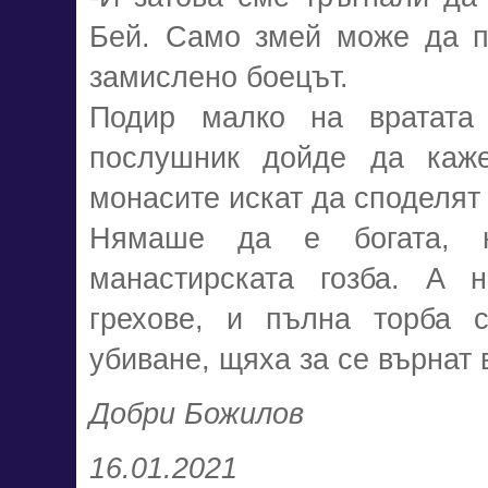
Бей. Само змей може да пр
замислено боецът.
Подир малко на вратата
послушник дойде да каже
монасите искат да споделят с
Нямаше да е богата,
манастирската гозба. А н
грехове, и пълна торба с
убиване, щяха за се върнат 
Добри Божилов
16.01.2021