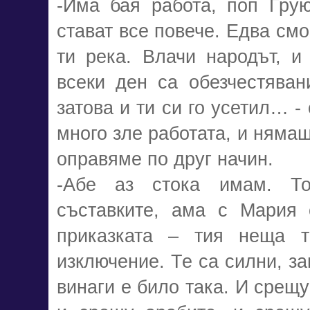
-Има бая работа, поп Грую
стават все повече. Едва смо
ти река. Влачи народът, и
всеки ден са обезчестяван
затова и ти си го усетил… -
много зле работата, и няма
оправяме по друг начин.
-Абе аз стока имам. Т
съставките, ама с Мария 
приказката – тия неща т
изключение. Те са силни, за
винаги е било така. И срещу