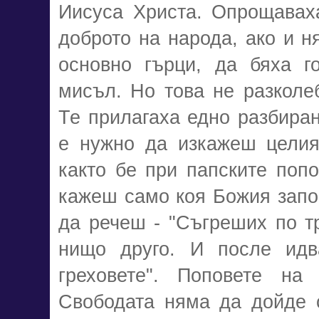
Иисуса Христа. Опрощаваха
доброто на народа, ако и н
основно гърци, да бяха г
мисъл. Но това не разколе
Те прилагаха едно разбиран
е нужно да изкажеш целия
както бе при папските попо
кажеш само коя Божия запо
да речеш - "Съгреших по тр
нищо друго. И после идв
греховете". Поповете на 
Свободата няма да дойде 