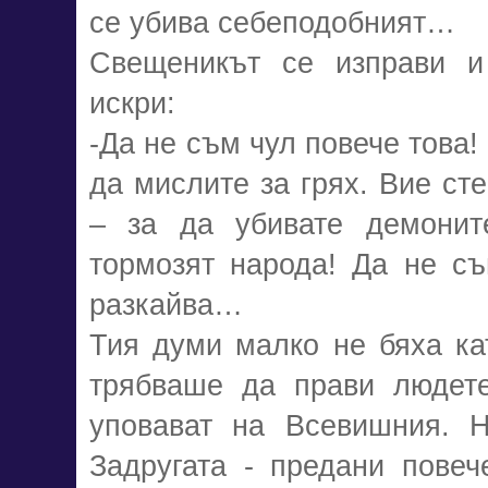
се убива себеподобният…
Свещеникът се изправи и
искри:
-Да не съм чул повече това!
да мислите за грях. Вие сте
– за да убивате демонит
тормозят народа! Да не съ
разкайва…
Тия думи малко не бяха ка
трябваше да прави людет
уповават на Всевишния. Н
Задругата - предани повеч