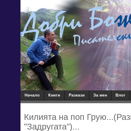
Начало
Книги
Разкази
За мен
Влог
Килията на поп Грую...(Раз
"Задругата")...