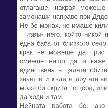
отлагаше, накрая можеше
замонаши направо при Дядо
Не бе монах, но имаше кили
– извън него, който никой 
една баба от близкото село
крак не можеше да прист
смееше нищо да и каже
единствена в цялата обите
знаеше и къде е другата ки
може би скрита пещера, или
да ходи и там.
Нейната работа бе, ак