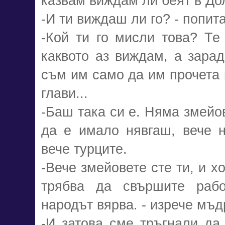
казвам виждам ли беят в Дол
-И ти виждаш ли го? - попит
-Кой ти го мисли това? Те
каквото аз виждам, а зарад
съм им само да им прочета 
глави...
-Баш така си е. Няма змейов
да е имало нявгаш, вече н
вече турците.
-Вече змейовете сте ти, и х
трябва да свършите рабо
народът вярва. - изрече мъд
-И затова сме тръгнали да