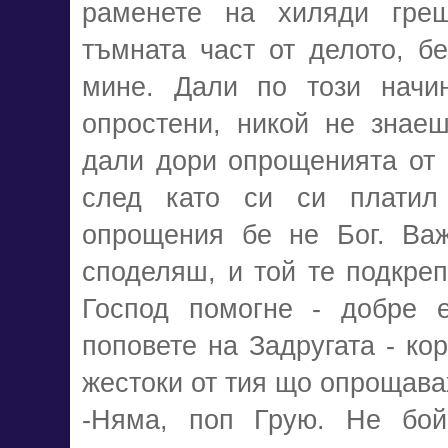
раменете на хиляди греш
тъмната част от делото, б
мине. Дали по този начин
опростени, никой не знае
дали дори опрощенията от 
след като си си платил
опрощения бе не Бог. Важ
споделяш, и той те подкреп
Господ помогне - добре е
поповете на Задругата - кор
жестоки от тия що опрощава
-Няма, поп Грую. Не бой