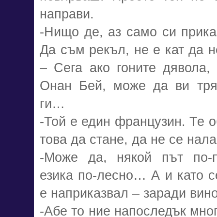
направи.
-Нищо де, аз само си прика
Да съм рекъл, не е кат да 
– Сега ако гоните дявола,
Онан Бей, може да ви тря
ги…
-Той е един французин. Те о
това да стане, да не се нал
-Може да, някой път по-п
езика по-лесно… А и като с
е наприказвал – заради вин
-Абе то ние напоследък мно