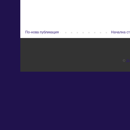
По-нова публикация
Начална с
©
Д