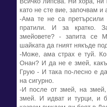
Всичко липсва. Ни хора, ни 
като не сте вие, започвам и 
-Ама те не са претърсили 
пратили. И за кратко. З
змейовете? - запита се М
шайката да гният някъде по
-Може, ама страх е туй. К
Онан? И да не е змей, какъ
Грую - И така по-лесно е д
на сигурно.
-И после от змей, на змей,
змей. И идват и турци, и 