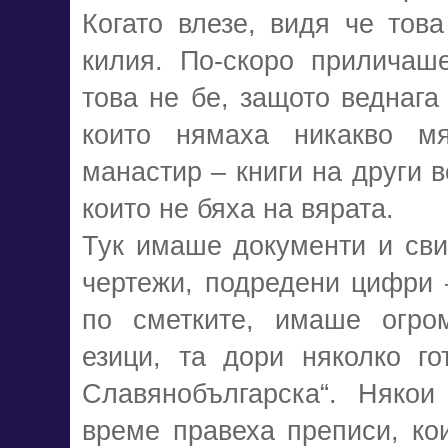
Когато влезе, видя че това
килия. По-скоро приличаш
това не бе, защото веднага
които нямаха никакво мя
манастир – книги на други в
които не бяха на вярата.
Тук имаше документи и сви
чертежи, подредени цифри 
по сметките, имаше огро
езици, та дори няколко го
Славянобългарска“. Някои
време правеха преписи, ко