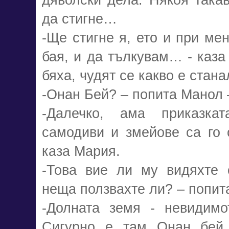
да стигне…
-Ще стигне я, ето и при ме
бая, и да тълкувам… - каза
бяха, чудят се какво е стан
-Онан Бей? – попита Манол 
-Далечко, ама приказкат
самодиви и змейове са го 
каза Мария.
-Това вие ли му видяхте 
неща ползвахте ли? – попит
-Долната земя - невидимо
Сигурно е там Онан бей в