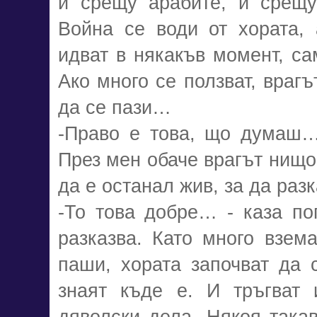
и срещу арабите, и срещу
Война се води от хората, 
идват в някакъв момент, са
Ако много се ползват, врагъ
да се пази…
-Право е това, що думаш…
През мен обаче врагът нищо
да е останал жив, за да ра
-То това добре… - каза по
разказва. Като много взема
паши, хората започват да с
знаят къде е. И тръгват 
дяволски дела. Някоя така