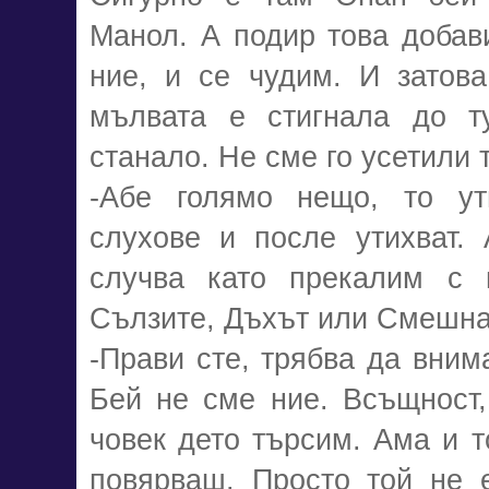
Манол. А подир това добав
ние, и се чудим. И затов
мълвата е стигнала до т
станало. Не сме го усетили 
-Абе голямо нещо, то ут
слухове и после утихват.
случва като прекалим с 
Сълзите, Дъхът или Смешн
-Прави сте, трябва да вним
Бей не сме ние. Всъщност,
човек дето търсим. Ама и т
повярваш. Просто той не е