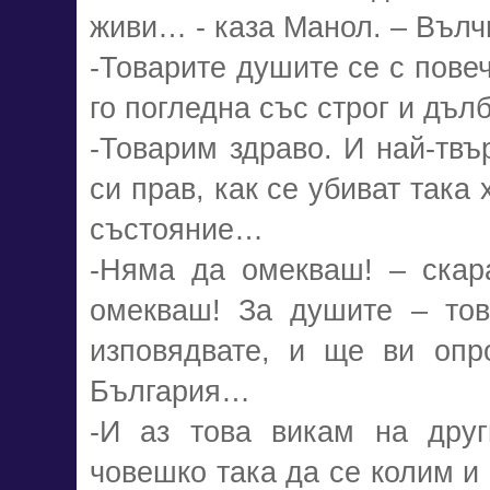
живи… - каза Манол. – Вълч
-Товарите душите се с повеч
го погледна със строг и дъл
-Товарим здраво. И най-твъ
си прав, как се убиват така
състояние…
-Няма да омекваш! – скар
омекваш! За душите – тов
изповядвате, и ще ви опр
България…
-И аз това викам на друг
човешко така да се колим и