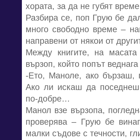
хората, за да не губят време
Разбира се, поп Грую бе дал
много свободно време – на
направени от някои от друг
Между книгите, на масата
вързоп, който попът веднага 
-Ето, Маноле, ако бързаш, 
Ако ли искаш да поседнеш
по-добре…
Манол взе вързопа, поглед
проверява – Грую бе винаг
малки съдове с течности, гл