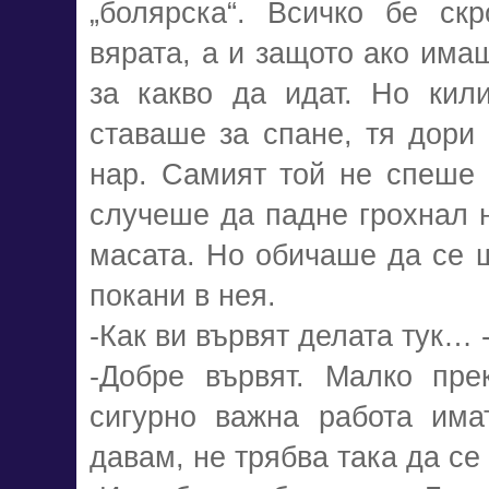
„болярска“. Всичко бе ск
вярата, а и защото ако има
за какво да идат. Но кил
ставаше за спане, тя дори
нар. Самият той не спеше 
случеше да падне грохнал н
масата. Но обичаше да се ше
покани в нея.
-Как ви вървят делата тук… 
-Добре вървят. Малко пре
сигурно важна работа има
давам, не трябва така да с