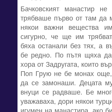
Бачковският манастир не
трябваше първо от там да м
някои важни вещества им
сигурно, че ще им трябва
бяха останали без тях, а в
бе редно. По пътя щяха да
хора от Задругата, които въ
Поп Грую не бе монах още,
да се замонаши. Децата му
внуци се радваше. Бе много
уважаваха, дори някои турц
игумен на манастира, ако б