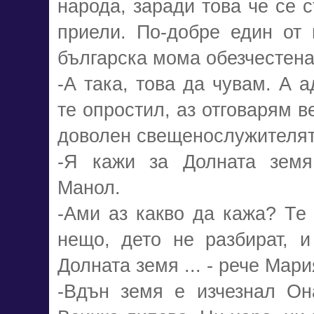
народа, заради това че се с
приели. По-добре един от 
българска мома обезчестена.
-А така, това да чувам. А а
те опростил, аз отговарям ве
доволен свещенослужителят
-Я кажи за Долната земя.
Манол.
-Ами аз какво да кажа? Те 
нещо, дето не разбират, и
Долната земя ... - рече Мари
-Вдън земя е изчезнал Она